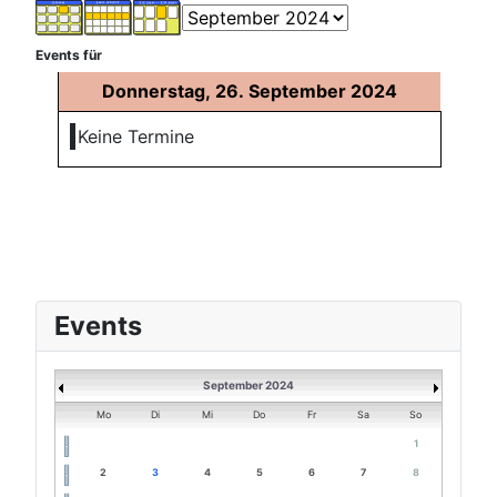
Events für
Donnerstag, 26. September 2024
Keine Termine
Events
September 2024
Mo
Di
Mi
Do
Fr
Sa
So
1
2
3
4
5
6
7
8