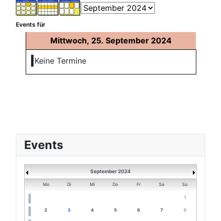
Events für
Mittwoch, 25. September 2024
Keine Termine
Events
September 2024
Mo
Di
Mi
Do
Fr
Sa
So
1
2
3
4
5
6
7
8