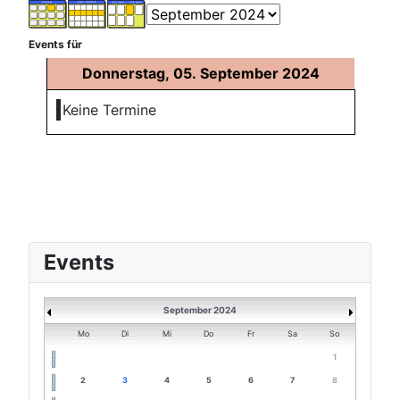
Events für
Donnerstag, 05. September 2024
Keine Termine
Events
September 2024
Mo
Di
Mi
Do
Fr
Sa
So
1
2
3
4
5
6
7
8