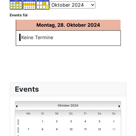
Events für
Montag, 28. Oktober 2024
Keine Termine
Events
Oktober 2024
Mo
Di
Mi
Do
Fr
Sa
So
1
2
3
4
5
6
7
8
9
10
11
12
13